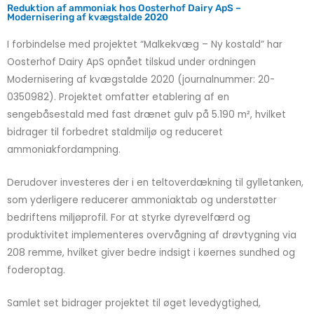
Reduktion af ammoniak hos Oosterhof Dairy ApS –
Modernisering af kvægstalde 2020
I forbindelse med projektet “Malkekvæg – Ny kostald” har
Oosterhof Dairy ApS opnået tilskud under ordningen
Modernisering af kvægstalde 2020 (journalnummer: 20-
0350982). Projektet omfatter etablering af en
sengebåsestald med fast drænet gulv på 5.190 m², hvilket
bidrager til forbedret staldmiljø og reduceret
ammoniakfordampning.
Derudover investeres der i en teltoverdækning til gylletanken,
som yderligere reducerer ammoniaktab og understøtter
bedriftens miljøprofil. For at styrke dyrevelfærd og
produktivitet implementeres overvågning af drøvtygning via
208 remme, hvilket giver bedre indsigt i køernes sundhed og
foderoptag.
Samlet set bidrager projektet til øget levedygtighed,